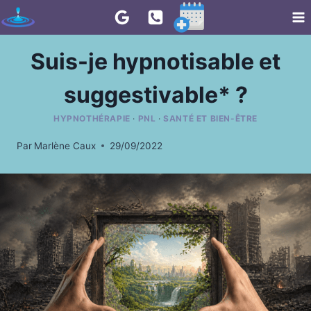
Aller
au
contenu
Suis-je hypnotisable et
suggestivable* ?
HYPNOTHÉRAPIE
·
PNL
·
SANTÉ ET BIEN-ÊTRE
Par
Marlène Caux
29/09/2022