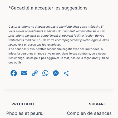
*Capacité à accepter les suggestions.
Ces prestations ne dispensent pas d’une visite chez votre médecin. Si
vous suivez un traitement médical il doit impérativement être suivi. Ces
prestations viennent en complément et peuvent faciliter l’action de vos
traitements médicaux ou de votre accompagnement psychologique, elles
ne peuvent en aucun cas les remplacer.
Il ne peut pas y avoir d’effet secondaire négatif avec ces méthodes. Au
mieux la personne change et va mieux, dans le cas contraire, cela n’aura
rien changé. On ne peut pas aggraver un état, pas de la façon dont j’utilise
ces outils.
F
E
C
W
M
P
a
m
o
h
e
ar
c
ai
p
at
s
ta
e
l
y
s
s
g
Navigation
b
Li
A
e
er
PRÉCÉDENT
SUIVANT
o
n
p
n
Phobies et peurs.
Combien de séances
de