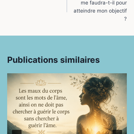
me faudra-t-il pour
o
k
p
g
l’article
atteindre mon objectif
k
er
?
Publications similaires